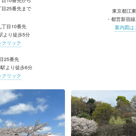
目10番先から
目25番先まで
東京都江東
・都営新宿線
丁目10番先
案内図は
駅より徒歩5分
をクリック
目25番先
駅より徒歩6分
をクリック