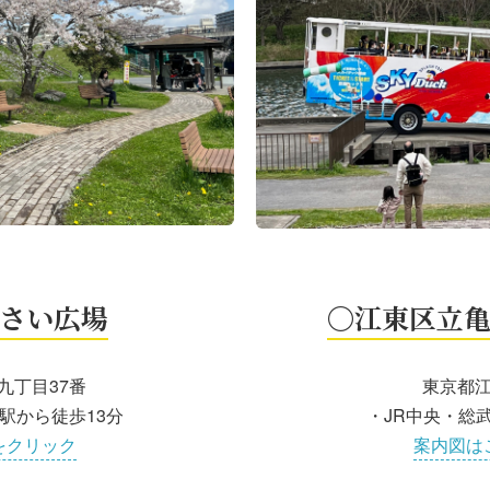
さい広場
〇江東区立
九丁目37番
東京都
駅から徒歩13分
・JR中央・総
をクリック
案内図は