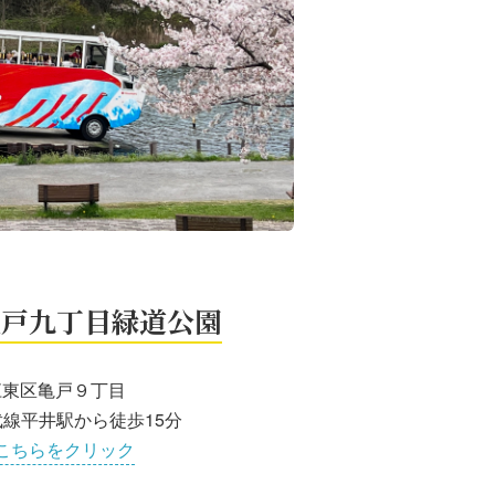
亀戸九丁目緑道公園
江東区亀戸９丁目
武線平井駅から徒歩15分
こちらをクリック