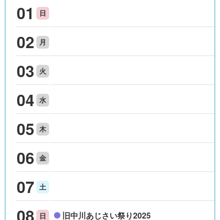
01
日
02
月
03
火
04
水
05
木
06
金
07
土
08
旧中川あじさい祭り2025
日