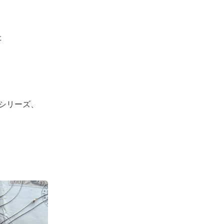
た
たシリーズ、