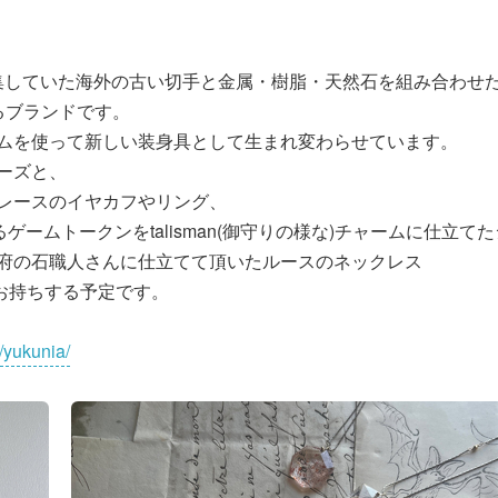
ら蒐集していた海外の古い切手と金属・樹脂・天然石を組み合わせ
るブランドです。
ムを使って新しい装身具として生まれ変わらせています。
ーズと、
レースのイヤカフやリング、
ゲームトークンをtalisman(御守りの様な)チャームに仕立て
府の石職人さんに仕立てて頂いたルースのネックレス
E」をお持ちする予定です。
/yukunia/