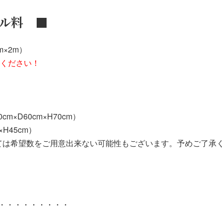
ル料 ■
m×2m）
てください！
m×D60cm×H70cm）
H45cm）
ては希望数をご用意出来ない可能性もございます。予めご了承
・・・・・・・・・